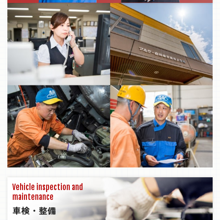
Vehicle inspection and
maintenance
車検・整備